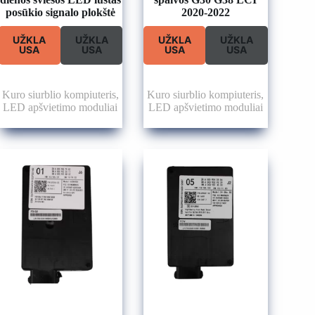
posūkio signalo plokštė
2020-2022
UŽKLA
UŽKLA
UŽKLA
UŽKLA
USA
USA
USA
USA
Kuro siurblio kompiuteris
,
Kuro siurblio kompiuteris
,
LED apšvietimo moduliai
LED apšvietimo moduliai