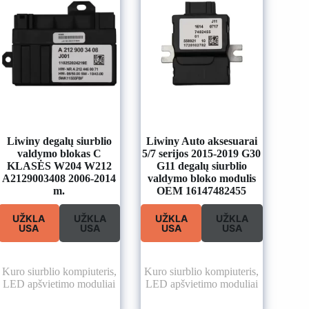
Liwiny degalų siurblio
Liwiny Auto aksesuarai
valdymo blokas C
5/7 serijos 2015-2019 G30
KLASĖS W204 W212
G11 degalų siurblio
A2129003408 2006-2014
valdymo bloko modulis
m.
OEM 16147482455
UŽKLA
UŽKLA
UŽKLA
UŽKLA
USA
USA
USA
USA
Kuro siurblio kompiuteris
,
Kuro siurblio kompiuteris
,
LED apšvietimo moduliai
LED apšvietimo moduliai