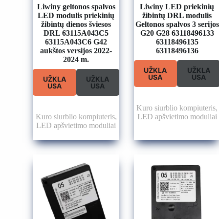
Liwiny geltonos spalvos
Liwiny LED priekinių
LED modulis priekinių
žibintų DRL modulis
žibintų dienos šviesos
Geltonos spalvos 3 serijos
DRL 63115A043C5
G20 G28 63118496133
63115A043C6 G42
63118496135
aukštos versijos 2022-
63118496136
2024 m.
UŽKLA
UŽKLA
USA
USA
UŽKLA
UŽKLA
USA
USA
Kuro siurblio kompiuteris
,
Kuro siurblio kompiuteris
,
LED apšvietimo moduliai
LED apšvietimo moduliai