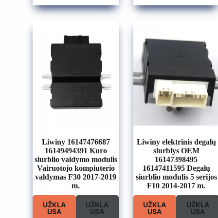
Liwiny 16147476687
Liwiny elektrinis degalų
16149494391 Kuro
siurblys OEM
siurblio valdymo modulis
16147398495
Vairuotojo kompiuterio
16147411595 Degalų
valdymas F30 2017-2019
siurblio modulis 5 serijos
m.
F10 2014-2017 m.
UŽKLA
UŽKLA
UŽKLA
UŽKLA
USA
USA
USA
USA