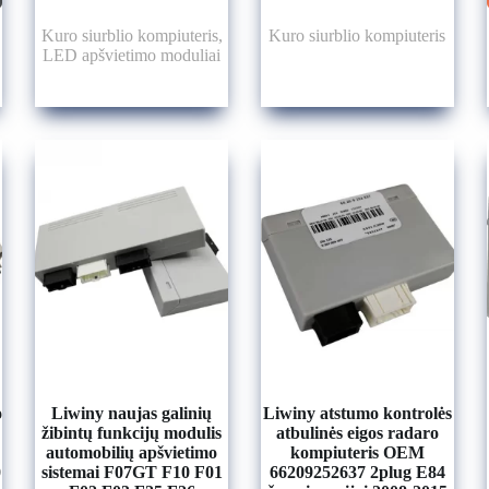
Kuro siurblio kompiuteris
,
Kuro siurblio kompiuteris
LED apšvietimo moduliai
o
Liwiny naujas galinių
Liwiny atstumo kontrolės
žibintų funkcijų modulis
atbulinės eigos radaro
automobilių apšvietimo
kompiuteris OEM
0
sistemai F07GT F10 F01
66209252637 2plug E84