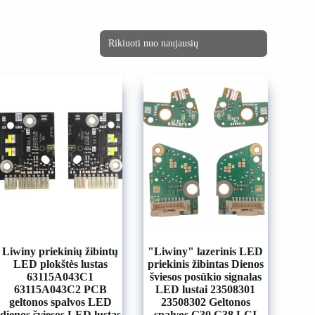
Liwiny priekinių žibintų
"Liwiny" lazerinis LED
LED plokštės lustas
priekinis žibintas Dienos
63115A043C1
šviesos posūkio signalas
63115A043C2 PCB
LED lustai 23508301
geltonos spalvos LED
23508302 Geltonos
dienos šviesos LED lustas
spalvos G30 G38 LCI