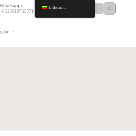
Whatsapp:
Lithuanian
+8615918763571
ugiau