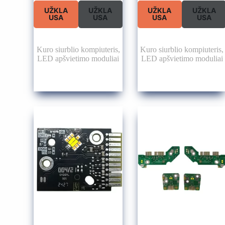
UŽKLA
UŽKLA
UŽKLA
UŽKLA
USA
USA
USA
USA
Kuro siurblio kompiuteris
,
Kuro siurblio kompiuteris
,
LED apšvietimo moduliai
LED apšvietimo moduliai