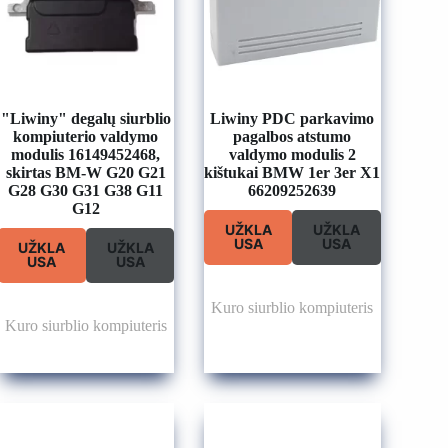
"Liwiny" degalų siurblio
Liwiny PDC parkavimo
kompiuterio valdymo
pagalbos atstumo
modulis 16149452468,
valdymo modulis 2
skirtas BM-W G20 G21
kištukai BMW 1er 3er X1
G28 G30 G31 G38 G11
66209252639
G12
UŽKLA
UŽKLA
USA
USA
UŽKLA
UŽKLA
USA
USA
Kuro siurblio kompiuteris
Kuro siurblio kompiuteris