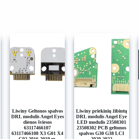
Liwiny Geltonos spalvos
Liwiny priekinių žibintų
DRL modulis Angel Eyes
DRL modulis Angel Eye
dienos šviesos
LED modulis 23508301
63117466107
23508302 PCB geltonos
63117466108 X3 G01 X4
spalvos G30 G38 LCI
G02 2016-2019 m.
2020-2022