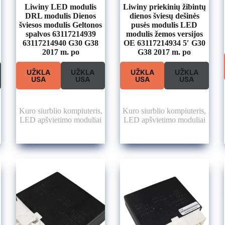
Liwiny LED modulis
Liwiny priekinių žibintų
DRL modulis Dienos
dienos šviesų dešinės
šviesos modulis Geltonos
pusės modulis LED
spalvos 63117214939
modulis žemos versijos
63117214940 G30 G38
OE 63117214934 5′ G30
2017 m. po
G38 2017 m. po
UŽKLA
UŽKLA
UŽKLA
UŽKLA
USA
USA
USA
USA
Kuro siurblio kompiuteris
,
Kuro siurblio kompiuteris
,
LED apšvietimo moduliai
LED apšvietimo moduliai