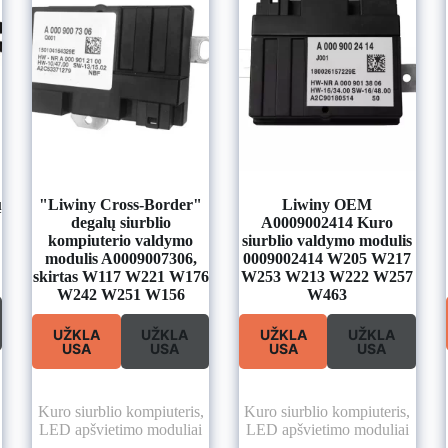
ų
"Liwiny Cross-Border"
Liwiny OEM
degalų siurblio
A0009002414 Kuro
kompiuterio valdymo
siurblio valdymo modulis
modulis A0009007306,
0009002414 W205 W217
skirtas W117 W221 W176
W253 W213 W222 W257
W242 W251 W156
W463
UŽKLA
UŽKLA
UŽKLA
UŽKLA
USA
USA
USA
USA
Kuro siurblio kompiuteris
,
Kuro siurblio kompiuteris
,
LED apšvietimo moduliai
LED apšvietimo moduliai