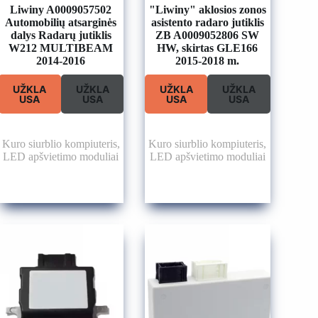
Liwiny A0009057502
"Liwiny" aklosios zonos
Automobilių atsarginės
asistento radaro jutiklis
dalys Radarų jutiklis
ZB A0009052806 SW
W212 MULTIBEAM
HW, skirtas GLE166
2014-2016
2015-2018 m.
UŽKLA
UŽKLA
UŽKLA
UŽKLA
USA
USA
USA
USA
Kuro siurblio kompiuteris
,
Kuro siurblio kompiuteris
,
LED apšvietimo moduliai
LED apšvietimo moduliai