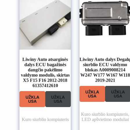
Liwiny Auto atsarginės
Liwiny Auto dalys Degal
dalys ECU bagažinės
siurblio ECU valdymo
dangčio pakėlimo
blokas A0009008214
valdymo modulis, skirtas
W247 W177 W167 W118
X5 F15 F16 2012-2018
2019-2021
61357412610
UŽKLA
UŽKLA
USA
USA
UŽKLA
UŽKLA
USA
USA
Kuro siurblio kompiuteris
,
Kuro siurblio kompiuteris
LED apšvietimo moduliai