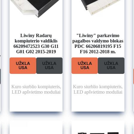
Liwiny Radarų
"Liwiny" parkavimo
kompiuterio valdiklis
pagalbos valdymo blokas
66209472523 G30 G11
PDC 66206819195 F15
G01 G02 2015-2019
F16 2012-2018 m.
7
UŽKLA
UŽKLA
UŽKLA
UŽKLA
USA
USA
USA
USA
Kuro siurblio kompiuteris
,
Kuro siurblio kompiuteris
,
LED apšvietimo moduliai
LED apšvietimo moduliai