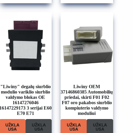
"Liwiny" degalų siurblio
Liwiny OEM
modulio variklio siurblio
37146860385 Automobilių
valdymo blokas OE
priedai, skirti F01 F02
16147276046
F07 oro pakabos siurblio
16147229173 3 serijai E60
kompiuterio valdymo
E70 E71
moduliui
UŽKLA
UŽKLA
UŽKLA
UŽKLA
USA
USA
USA
USA