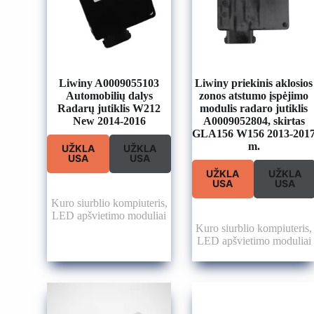
Liwiny A0009055103
Liwiny priekinis aklosios
Automobilių dalys
zonos atstumo įspėjimo
Radarų jutiklis W212
modulis radaro jutiklis
New 2014-2016
A0009052804, skirtas
GLA156 W156 2013-201
m.
UŽKLA
UŽKLA
USA
USA
UŽKLA
UŽKLA
USA
USA
Kuro siurblio kompiuteris
,
LED apšvietimo moduliai
Kuro siurblio kompiuteris
,
LED apšvietimo moduliai