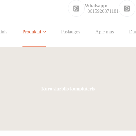
Whatsapp:
+8615920871181
inis
Produktai
Paslaugos
Apie mus
Da
Kuro siurblio kompiuteris