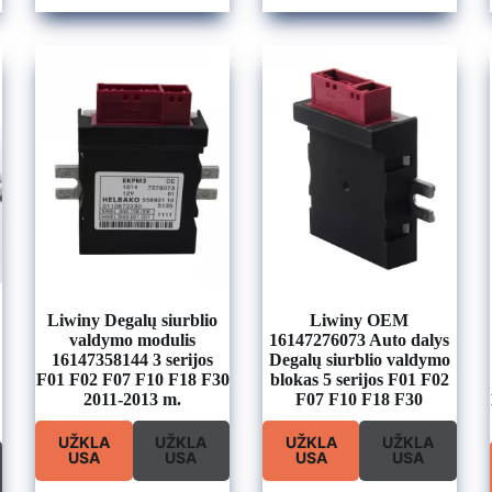
Liwiny Degalų siurblio
Liwiny OEM
valdymo modulis
16147276073 Auto dalys
16147358144 3 serijos
Degalų siurblio valdymo
F01 F02 F07 F10 F18 F30
blokas 5 serijos F01 F02
2011-2013 m.
F07 F10 F18 F30
UŽKLA
UŽKLA
UŽKLA
UŽKLA
USA
USA
USA
USA