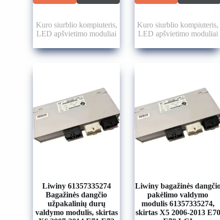
Kuro siurblio kompiuteris
,
Kuro siurblio kompiuteris
,
LED apšvietimo moduliai
LED apšvietimo moduliai
Liwiny 61357335274
Liwiny bagažinės dangči
Bagažinės dangčio
pakėlimo valdymo
užpakalinių durų
modulis 61357335274,
valdymo modulis, skirtas
skirtas X5 2006-2013 E7