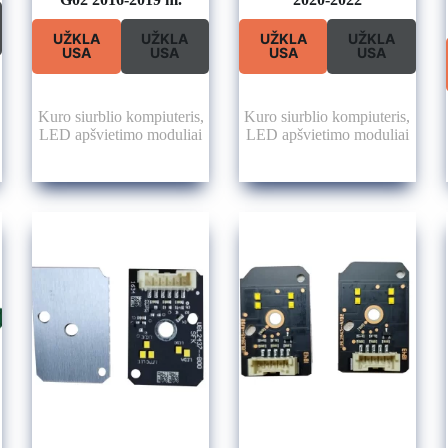
UŽKLA
UŽKLA
UŽKLA
UŽKLA
USA
USA
USA
USA
Kuro siurblio kompiuteris
,
Kuro siurblio kompiuteris
,
LED apšvietimo moduliai
LED apšvietimo moduliai